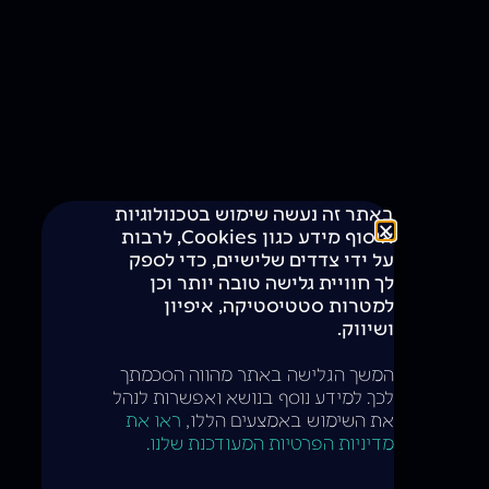
באתר זה נעשה שימוש בטכנולוגיות
איסוף מידע כגון Cookies, לרבות
על ידי צדדים שלישיים, כדי לספק
לך חוויית גלישה טובה יותר וכן
למטרות סטטיסטיקה, איפיון
ושיווק.
המשך הגלישה באתר מהווה הסכמתך
לכך. למידע נוסף בנושא ואפשרות לנהל
04
אפיון
ה
ע
ל
א
ה
א
את השימוש באמצעים הללו,
ראו את
User
ל
וויר
מדיניות הפרטיות המעודכנת שלנו.
experience
פיתוח
עיצוב
Upload
develop
נתכנן את ההיררכיה
User